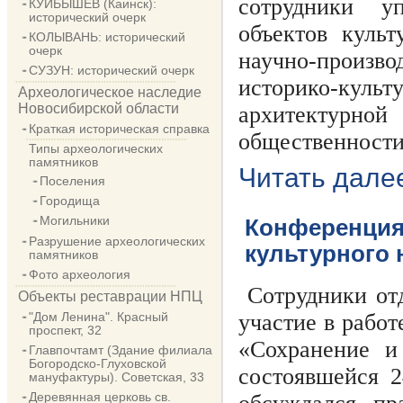
сотрудники у
КУЙБЫШЕВ (Каинск):
исторический очерк
объектов культ
КОЛЫВАНЬ: исторический
очерк
научно-произ
СУЗУН: исторический очерк
историко-ку
Археологическое наследие
Новосибирской области
архитектурной
Краткая историческая справка
общественности
Типы археологических
памятников
Читать дале
Поселения
Городища
Могильники
Конференция
Разрушение археологических
культурного 
памятников
Фото археология
Сотрудники о
Объекты реставрации НПЦ
участие в рабо
"Дом Ленина". Красный
проспект, 32
«Сохранение и
Главпочтамт (Здание филиала
Богородско-Глуховской
состоявшейся 2
мануфактуры). Советская, 33
Деревянная церковь св.