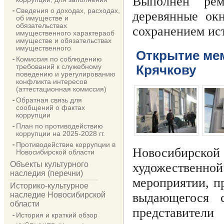
Выполнен рем
Сведения о доходах, расходах,
деревянные ок
об имуществе и
обязательствах
сохранением ис
имущественного характераоб
имуществе и обязательствах
имущественного
Открытие ме
Комиссия по соблюдению
требований к служебному
Крячкову
поведению и урегулированию
конфликта интересов
(аттестационная комиссия)
Обратная связь для
сообщений о фактах
коррупции
План по противодействию
коррупции на 2025-2028 гг.
Противодействие коррупции в
Новосибирск
Новосибирской области
Объекты культурного
художественно
наследия (перечни)
мероприятии, п
Историко-культурное
наследие Новосибирской
выдающегося с
области
представител
История и краткий обзор