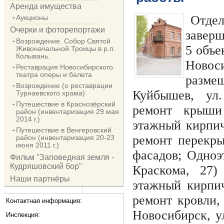
Аренда имущества
Отде
Аукционы
Очерки и фоторепортажи
заверш
Возрождение. Собор Святой
5 объе
Живоначальной Троицы в р.п.
Колывань.
Новоси
Реставрация Новосибирского
театра оперы и балета
разме
Возрождение (о реставрации
Куйбышев, ул
Турнаевского храма)
Путешествие в Краснозёрский
ремонт крыши
район (инвентаризация 29 мая
2014 г.)
этажный кирпич
Путешествие в Венгеровский
ремонт перекры
район (инвентаризация 20-23
июня 2011 г.)
фасадов; Одноэ
Фильм "Заповедная земля -
Кудряшовский бор"
Краскома, 27)
Наши партнёры
этажный кирпич
ремонт кровли, 
Контактная информация:
Новосибирск, ул
Инспекция: