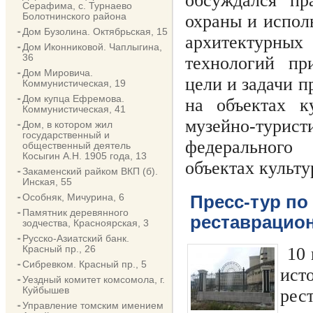
обсуждался пр
Серафима, с. Турнаево
Болотнинского района
охраны и испол
Дом Бузолина. Октябрьская, 15
архитектурных
Дом Иконниковой. Чаплыгина,
36
технологий пр
Дом Мировича.
цели и задачи п
Коммунистическая, 19
Дом купца Ефремова.
на объектах к
Коммунистическая, 41
музейно-турис
Дом, в котором жил
государственный и
федерального 
общественный деятель
Косыгин А.Н. 1905 года, 13
объектах культу
Закаменский райком ВКП (б).
Инская, 55
Особняк, Мичурина, 6
Пресс-тур по
Памятник деревянного
реставрацио
зодчества, Красноярская, 3
Русско-Азиатский банк.
Красный пр., 26
10 
Сибревком. Красный пр., 5
ист
Уездный комитет комсомола, г.
Куйбышев
рес
Управление томским имением