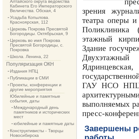
пре
Алтайского округа ведомства
Кабинета Его Императорского
зрения журнал
Величества. Обская, 4
Усадьба Копылова.
театра оперы и 
Красноярская, 112
Поликлиника (
Церковь Покрова Пресвятой
Богородицы. Октябрьская, 9
этажный кирпи
Церковь во имя Покрова
Пресвятой Богородицы, с.
Здание госучреж
Покровка
Двухэтажный
Школа. Ленина, 22
Популяризация ОКН
Ядринцевска
Издания НПЦ
государственно
Публикации в СМИ
ГАУ НСО НПЦ 
Проекты, конференции и
другие мероприятия
архитектурными
Юбилейные и памятные
события, даты
выполняемых ра
Международный день
пресс-конферен
памятников и исторических
мест
юбилейные и памятные даты
Завершены р
Конструктивисты - Творцы
Новосибирска
работы