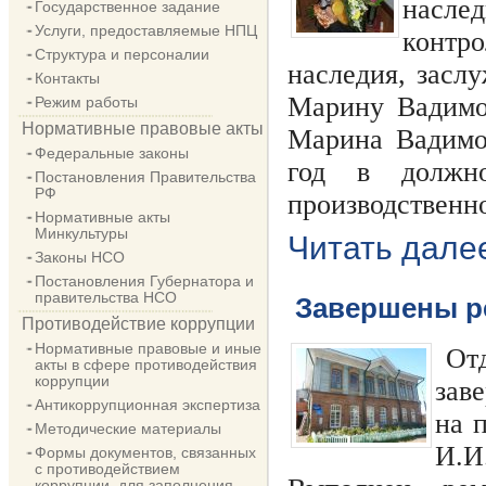
наслед
Государственное задание
Услуги, предоставляемые НПЦ
контро
Структура и персоналии
наследия, засл
Контакты
Марину Вадимов
Режим работы
Нормативные правовые акты
Марина Вадимо
Федеральные законы
год в должно
Постановления Правительства
РФ
производственно
Нормативные акты
Минкультуры
Читать дале
Законы НСО
Постановления Губернатора и
правительства НСО
Завершены р
Противодействие коррупции
Нормативные правовые и иные
От
акты в сфере противодействия
коррупции
зав
Антикоррупционная экспертиза
на 
Методические материалы
И.И.
Формы документов, связанных
с противодействием
коррупции, для заполнения