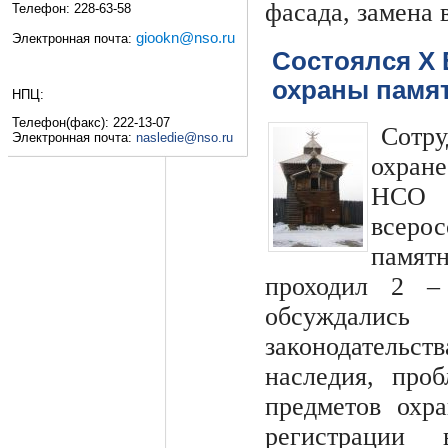
фасада, замена 
Телефон: 228-63-58
giookn@nso.ru
Электронная почта:
Состоялся Х 
охраны памят
НПЦ:
Телефон(факс): 222-13-07
Сотр
Электронная почта:
nasledie@nso.ru
охран
НСО 
всер
памят
проходил 2 –
обсуждалис
законодатель
наследия, про
предметов охр
регистрации 