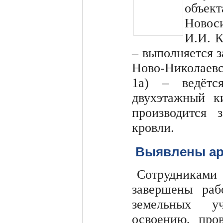
объект
Новос
И.И. К
– выполняется з
Ново-Николаев
1а) – ведётс
двухэтажный к
производится 
кровли.
Выявлены ар
Сотрудникам
завершены раб
земельных уч
освоению, про