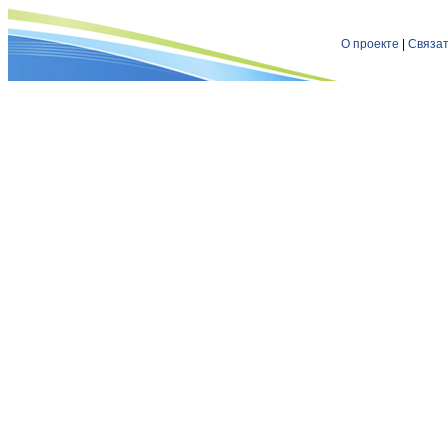
О проекте
|
Связат