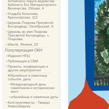
Алтайского округа ведомства
Кабинета Его Императорского
Величества. Обская, 4
Усадьба Копылова.
Красноярская, 112
Церковь Покрова Пресвятой
Богородицы. Октябрьская, 9
Церковь во имя Покрова
Пресвятой Богородицы, с.
Покровка
Школа. Ленина, 22
Популяризация ОКН
Издания НПЦ
Публикации в СМИ
Проекты, конференции и
другие мероприятия
Юбилейные и памятные
события, даты
Международный день
памятников и исторических
мест
юбилейные и памятные даты
Конструктивисты - Творцы
Новосибирска