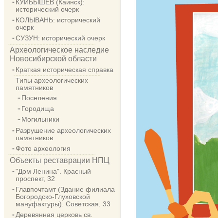
КУЙБЫШЕВ (Каинск):
исторический очерк
КОЛЫВАНЬ: исторический
очерк
СУЗУН: исторический очерк
Археологическое наследие
Новосибирской области
Краткая историческая справка
Типы археологических
памятников
Поселения
Городища
Могильники
Разрушение археологических
памятников
Фото археология
Объекты реставрации НПЦ
"Дом Ленина". Красный
проспект, 32
Главпочтамт (Здание филиала
Богородско-Глуховской
мануфактуры). Советская, 33
Деревянная церковь св.